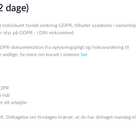
2 dage)
og individuelt forløb omkring GDPR, tilbyder
Lexoforms
i samarbe
år styr på GDPR - i DIN virksomhed.
GDPR-dokumentation fra oplysningspligt og risikovurdering til
e vedlige. Se mere om kurset i videoen
her
GDPR
i mål
et dit arbejde
lt. Deltagelse om tirsdagen kræver, at du har deltaget mandag el