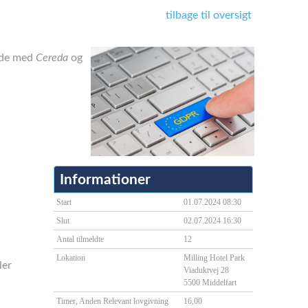
tilbage til oversigt
jde med
Cereda
og
Informationer
Start
01.07.2024 08:30
Slut
02.07.2024 16:30
Antal tilmeldte
12
Lokation
Milling Hotel Park
ler
Viaduktvej 28
5500 Middelfart
Timer, Anden Relevant lovgivning
16,00