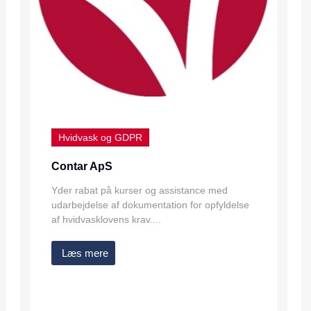
Hvidvask og GDPR
Contar ApS
Yder rabat på kurser og assistance med
udarbejdelse af dokumentation for opfyldelse
af hvidvasklovens krav....
Læs mere