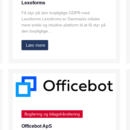
Lexoforms
Få styr på den lovpligtige GDPR med
Lexoforms Lexoforms er Danmarks måske
mest enkle og intuitive platform til at få styr på
den lovpligtige...
Læs mere
Bogføring og bilagshåndtering
Officebot ApS