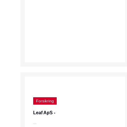
Forsikring
Leaf ApS -
...