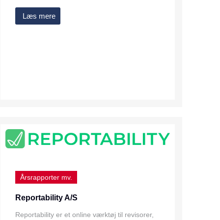
Læs mere
Årsrapporter mv.
Reportability A/S
Reportability er et online værktøj til revisorer,