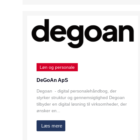
Løn og personale
DeGoAn ApS
Degoan - digital personalehåndbog, der
styrker struktur og gennemsigtighed Degoan
tilbyder en digital løsning til virksomheder, der
ønsker en...
Læs mere