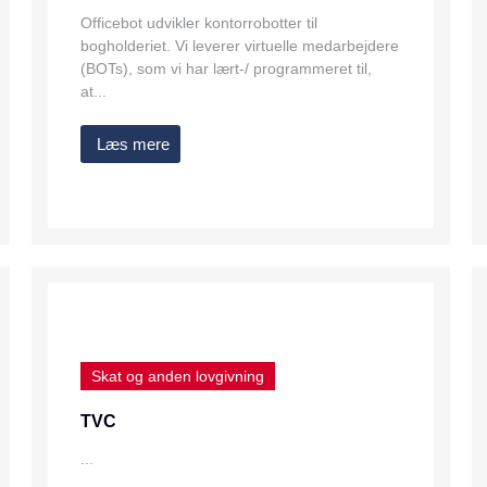
Officebot udvikler kontorrobotter til
bogholderiet. Vi leverer virtuelle medarbejdere
(BOTs), som vi har lært-/ programmeret til,
at...
Læs mere
Skat og anden lovgivning
TVC
...