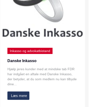
Inkasso og advokatbistand
Danske Inkasso
Hjælp jeres kunder med at mindske tab FDR
har indgået en aftale med Danske Inkasso,
der betyder, at du som medlem nu kan tilbyde
dine...
Læs mere