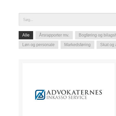
Alle
Årsrapporter mv.
Bogføring og bilags
Løn og personale
Markedsføring
Skat og 