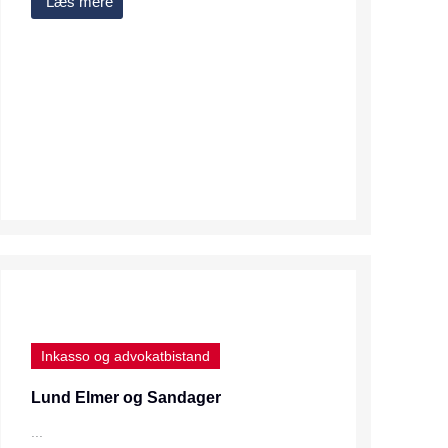
Læs mere
Inkasso og advokatbistand
Lund Elmer og Sandager
...