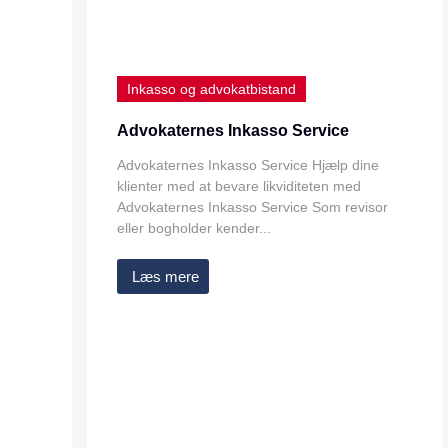
Inkasso og advokatbistand
Advokaternes Inkasso Service
Advokaternes Inkasso Service Hjælp dine
klienter med at bevare likviditeten med
Advokaternes Inkasso Service Som revisor
eller bogholder kender...
Læs mere