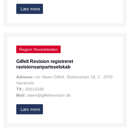
Læs mere
Region Hovedstaden
Gilfelt Revision registreret
ravisionsanpartsselskab
Adresse:
c/o Steen Gilfelt, Slotsmarken 18, 2., 2970
Hørsholm
Tlf.:
20310248
Mail:
steen@gilfeltrevision.dk
Læs mere