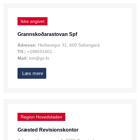
Ikke angivet
Grannskoðarastovan Spf
Adresse:
Heiðavegur 31, 600 Saltangará
Tlf.:
+298591601
Mail:
mh@gs.fo
Læs mere
Region Hovedstaden
Græsted Revisionskontor