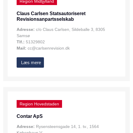
Region Midtjylland
Claus Carlsen Statsautoriseret
Revisionsanpartsselskab
Adresse:
c/o Claus Carlsen, Sildeballe 3, 8305
Samsø
Tlf.:
51329802
Mail:
cc@carlsenrevision.dk
Læs mere
Region Hovedstaden
Contar ApS
Adresse:
Rysensteensgade 14, 1. tv., 1564
København V