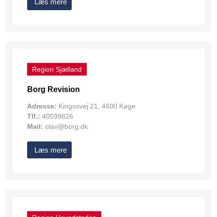
Læs mere
Region Sjælland
Borg Revision
Adresse:
Kingosvej 21, 4600 Køge
Tlf.:
40599826
Mail:
olav@borg.dk
Læs mere