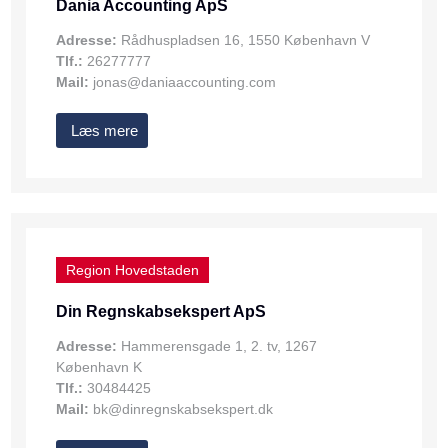
Dania Accounting ApS
Adresse:
Rådhuspladsen 16, 1550 København V
Tlf.:
26277777
Mail:
jonas@daniaaccounting.com
Læs mere
Region Hovedstaden
Din Regnskabsekspert ApS
Adresse:
Hammerensgade 1, 2. tv, 1267
København K
Tlf.:
30484425
Mail:
bk@dinregnskabsekspert.dk