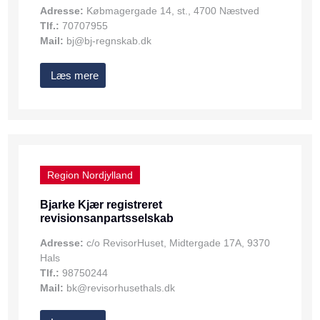
Adresse:
Købmagergade 14, st., 4700 Næstved
Tlf.:
70707955
Mail:
bj@bj-regnskab.dk
Læs mere
Region Nordjylland
Bjarke Kjær registreret
revisionsanpartsselskab
Adresse:
c/o RevisorHuset, Midtergade 17A, 9370
Hals
Tlf.:
98750244
Mail:
bk@revisorhusethals.dk