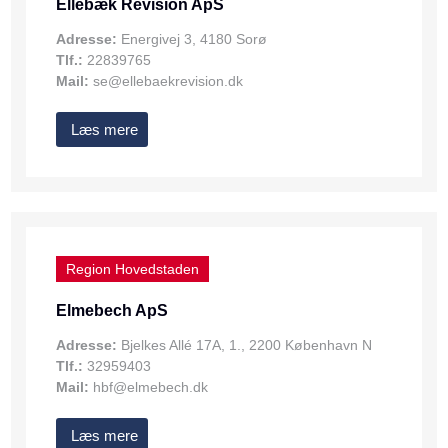
Ellebæk Revision ApS
Adresse:
Energivej 3, 4180 Sorø
Tlf.:
22839765
Mail:
se@ellebaekrevision.dk
Læs mere
Region Hovedstaden
Elmebech ApS
Adresse:
Bjelkes Allé 17A, 1., 2200 København N
Tlf.:
32959403
Mail:
hbf@elmebech.dk
Læs mere