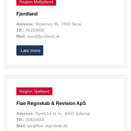
Region Midtjylland
Fjordland
Adresse:
Resenvej 85, 7800 Skive
Tlf.:
96153000
Mail:
abo@fjordland.dk
Læs mere
Region Sjælland
Flair Regnskab & Revision ApS
Adresse:
Nyvej 14 st. tv., 4450 Jyderup
Tlf.:
30824668
Mail:
lyb@flair-regnskab.dk