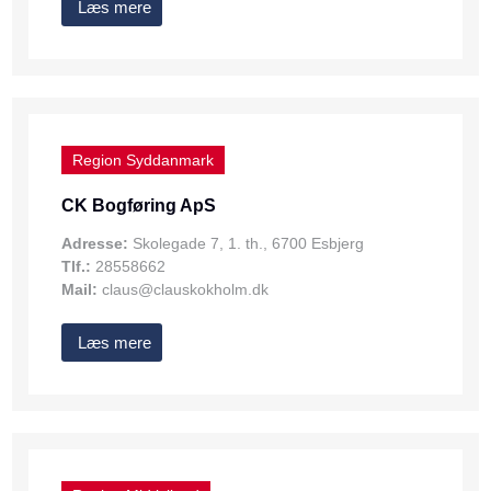
Læs mere
Region Syddanmark
CK Bogføring ApS
Adresse:
Skolegade 7, 1. th., 6700 Esbjerg
Tlf.:
28558662
Mail:
claus@clauskokholm.dk
Læs mere