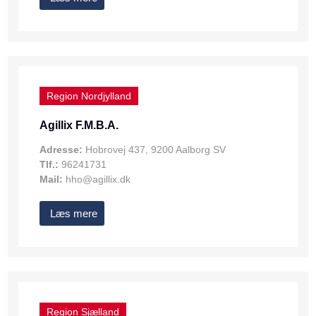
Region Nordjylland
Agillix F.M.B.A.
Adresse:
Hobrovej 437, 9200 Aalborg SV
Tlf.:
96241731
Mail:
hho@agillix.dk
Læs mere
Region Sjælland