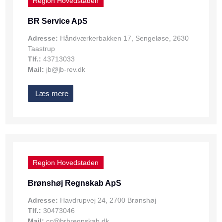
Region Hovedstaden
BR Service ApS
Adresse:
Håndværkerbakken 17, Sengeløse, 2630
Taastrup
Tlf.:
43713033
Mail:
jb@jb-rev.dk
Læs mere
Region Hovedstaden
Brønshøj Regnskab ApS
Adresse:
Havdrupvej 24, 2700 Brønshøj
Tlf.:
30473046
Mail:
cc@brhregnskab.dk