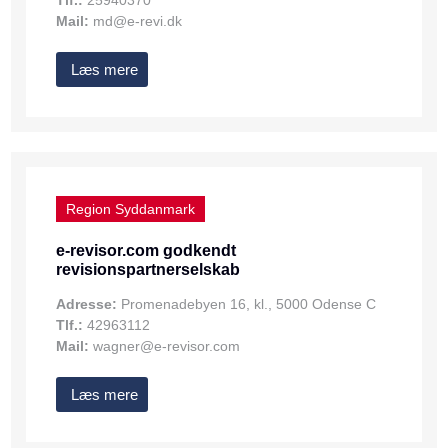
Tlf.:
25940370
Mail:
md@e-revi.dk
Læs mere
Region Syddanmark
e-revisor.com godkendt
revisionspartnerselskab
Adresse:
Promenadebyen 16, kl., 5000 Odense C
Tlf.:
42963112
Mail:
wagner@e-revisor.com
Læs mere