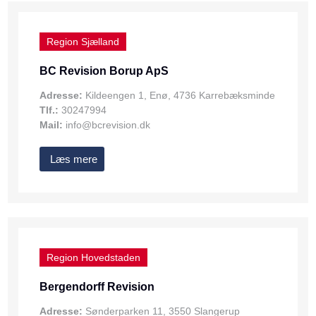
Region Sjælland
BC Revision Borup ApS
Adresse:
Kildeengen 1, Enø, 4736 Karrebæksminde
Tlf.:
30247994
Mail:
info@bcrevision.dk
Læs mere
Region Hovedstaden
Bergendorff Revision
Adresse:
Sønderparken 11, 3550 Slangerup