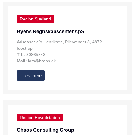
Region Sjælland
Byens Regnskabscenter ApS
Adresse:
c/o Henriksen, Pilevænget 8, 4872
Idestrup
Tlf.:
30865843
Mail:
lars@braps.dk
Læs mere
Region Hovedstaden
Chaos Consulting Group