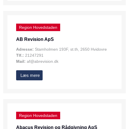
Region Hovedstaden
AB Revision ApS
Adresse:
Stamholmen 193F, st.th, 2650 Hvidovre
Tlf.:
21247291
Mail:
af@abrevision.dk
Læs mere
Region Hovedstaden
Abacus Revision og Rådgivning ApS