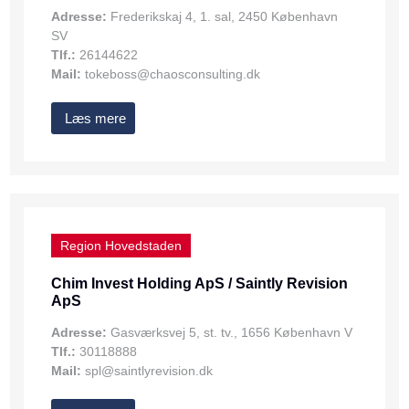
Adresse:
Frederikskaj 4, 1. sal, 2450 København
SV
Tlf.:
26144622
Mail:
tokeboss@chaosconsulting.dk
Læs mere
Region Hovedstaden
Chim Invest Holding ApS / Saintly Revision
ApS
Adresse:
Gasværksvej 5, st. tv., 1656 København V
Tlf.:
30118888
Mail:
spl@saintlyrevision.dk