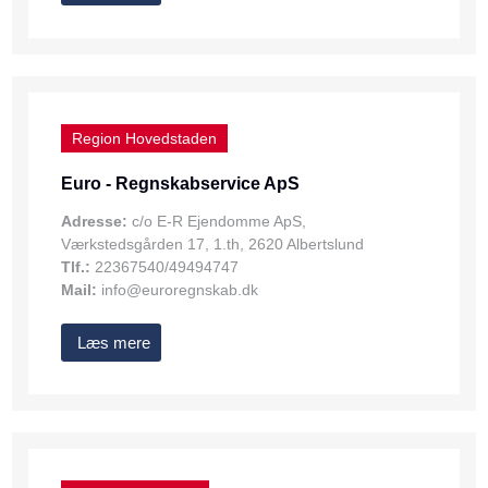
Region Hovedstaden
Euro - Regnskabservice ApS
Adresse:
c/o E-R Ejendomme ApS,
Værkstedsgården 17, 1.th, 2620 Albertslund
Tlf.:
22367540/49494747
Mail:
info@euroregnskab.dk
Læs mere