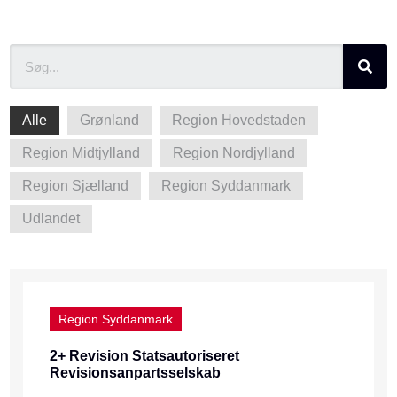
Alle
Grønland
Region Hovedstaden
Region Midtjylland
Region Nordjylland
Region Sjælland
Region Syddanmark
Udlandet
Region Syddanmark
2+ Revision Statsautoriseret
Revisionsanpartsselskab