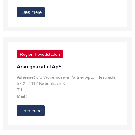
Læs mere
Region Hovedstaden
Årsregnskabet ApS
Adresse:
c/o Woiremose & Partner ApS, Pilestræde
52 2., 1112 København K
Tlf.:
Mail:
Læs mere