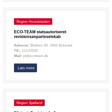
Region Hovedstaden
ECO-TEAM statsautoriseret
revisionsanpartsselskab
Adresse:
Blokken 90, 3460 Birkerød
Tlf.:
21232020
Mail:
pl@ecoteam.dk
Læs mere
Region Sjælland