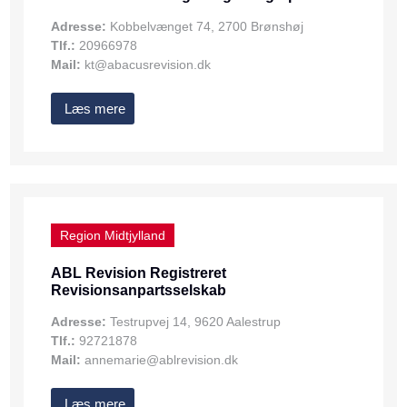
Adresse:
Kobbelvænget 74, 2700 Brønshøj
Tlf.:
20966978
Mail:
kt@abacusrevision.dk
Læs mere
Region Midtjylland
ABL Revision Registreret
Revisionsanpartsselskab
Adresse:
Testrupvej 14, 9620 Aalestrup
Tlf.:
92721878
Mail:
annemarie@ablrevision.dk
Læs mere