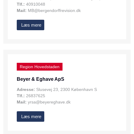
Tlf.:
40910048
Mail:
MB@bergendorffrevision.dk
Læs mere
Region Hovedstaden
Beyer & Eghave ApS
Adresse:
Slusevej 23, 2300 København S
Tlf.:
26837625
Mail:
yrsa@beyereghave.dk
Læs mere