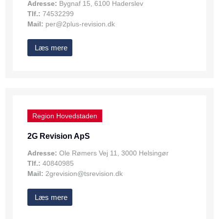
Adresse:
Bygnaf 15, 6100 Haderslev
Tlf.:
74532299
Mail:
per@2plus-revision.dk
Læs mere
Region Hovedstaden
2G Revision ApS
Adresse:
Ole Rømers Vej 11, 3000 Helsingør
Tlf.:
40840985
Mail:
2grevision@tsrevision.dk
Læs mere