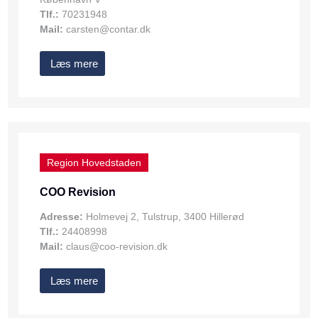
Tlf.:
70231948
Mail:
carsten@contar.dk
Læs mere
Region Hovedstaden
COO Revision
Adresse:
Holmevej 2, Tulstrup, 3400 Hillerød
Tlf.:
24408998
Mail:
claus@coo-revision.dk
Læs mere