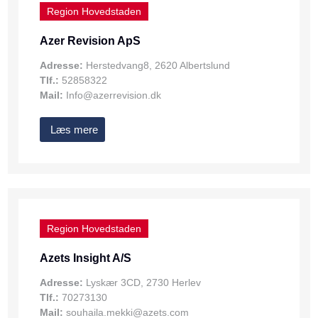
Region Hovedstaden
Azer Revision ApS
Adresse:
Herstedvang8, 2620 Albertslund
Tlf.:
52858322
Mail:
Info@azerrevision.dk
Læs mere
Region Hovedstaden
Azets Insight A/S
Adresse:
Lyskær 3CD, 2730 Herlev
Tlf.:
70273130
Mail:
souhaila.mekki@azets.com