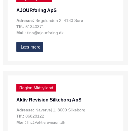
AJOURføring ApS
Adresse:
Bøgelunden 2, 4180 Sorø
Tlf.:
51340371
Mail:
tina@ajourforing.dk
Læs mere
Region Midtjylland
Aktiv Revision Silkeborg ApS
Adresse:
Navervej 1, 8600 Silkeborg
Tlf.:
86828122
Mail:
fhc@aktivrevision.dk