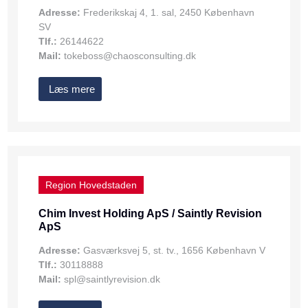
Adresse:
Frederikskaj 4, 1. sal, 2450 København
SV
Tlf.:
26144622
Mail:
tokeboss@chaosconsulting.dk
Læs mere
Region Hovedstaden
Chim Invest Holding ApS / Saintly Revision
ApS
Adresse:
Gasværksvej 5, st. tv., 1656 København V
Tlf.:
30118888
Mail:
spl@saintlyrevision.dk