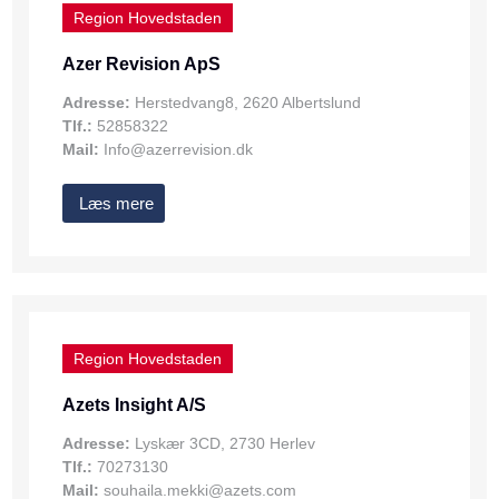
Region Hovedstaden
Azer Revision ApS
Adresse:
Herstedvang8, 2620 Albertslund
Tlf.:
52858322
Mail:
Info@azerrevision.dk
Læs mere
Region Hovedstaden
Azets Insight A/S
Adresse:
Lyskær 3CD, 2730 Herlev
Tlf.:
70273130
Mail:
souhaila.mekki@azets.com