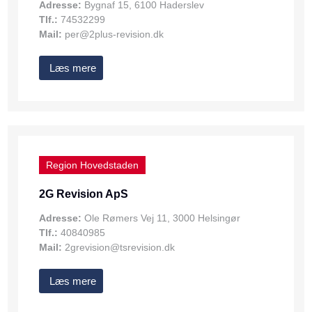
Adresse:
Bygnaf 15, 6100 Haderslev
Tlf.:
74532299
Mail:
per@2plus-revision.dk
Læs mere
Region Hovedstaden
2G Revision ApS
Adresse:
Ole Rømers Vej 11, 3000 Helsingør
Tlf.:
40840985
Mail:
2grevision@tsrevision.dk
Læs mere