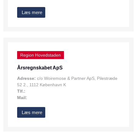
Læs mere
Region Hovedstaden
Årsregnskabet ApS
Adresse:
c/o Woiremose & Partner ApS, Pilestræde
52 2., 1112 København K
Tlf.:
Mail:
Læs mere