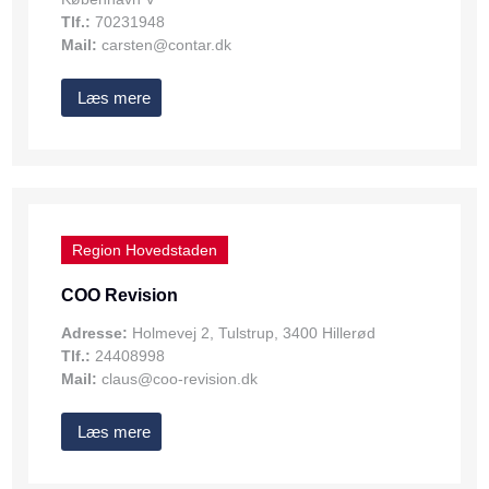
Tlf.:
70231948
Mail:
carsten@contar.dk
Læs mere
Region Hovedstaden
COO Revision
Adresse:
Holmevej 2, Tulstrup, 3400 Hillerød
Tlf.:
24408998
Mail:
claus@coo-revision.dk
Læs mere