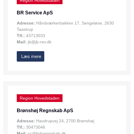
Region Hovedstaden
BR Service ApS
Adresse:
Håndværkerbakken 17, Sengeløse, 2630
Taastrup
Tlf.:
43713033
Mail:
jb@jb-rev.dk
Læs mere
Region Hovedstaden
Brønshøj Regnskab ApS
Adresse:
Havdrupvej 24, 2700 Brønshøj
Tlf.:
30473046
Mail:
cc@brhregnskab.dk