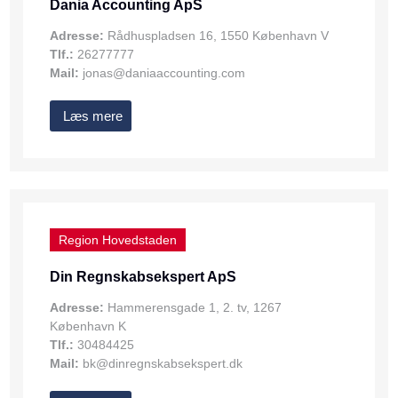
Dania Accounting ApS
Adresse:
Rådhuspladsen 16, 1550 København V
Tlf.:
26277777
Mail:
jonas@daniaaccounting.com
Læs mere
Region Hovedstaden
Din Regnskabsekspert ApS
Adresse:
Hammerensgade 1, 2. tv, 1267
København K
Tlf.:
30484425
Mail:
bk@dinregnskabsekspert.dk