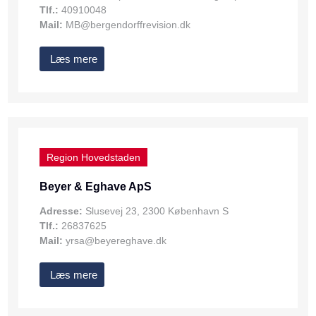
Tlf.:
40910048
Mail:
MB@bergendorffrevision.dk
Læs mere
Region Hovedstaden
Beyer & Eghave ApS
Adresse:
Slusevej 23, 2300 København S
Tlf.:
26837625
Mail:
yrsa@beyereghave.dk
Læs mere