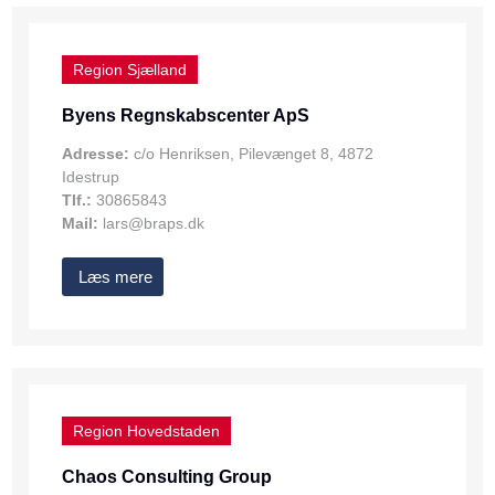
Region Sjælland
Byens Regnskabscenter ApS
Adresse:
c/o Henriksen, Pilevænget 8, 4872
Idestrup
Tlf.:
30865843
Mail:
lars@braps.dk
Læs mere
Region Hovedstaden
Chaos Consulting Group