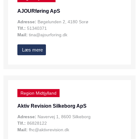
AJOURføring ApS
Adresse:
Bøgelunden 2, 4180 Sorø
Tlf.:
51340371
Mail:
tina@ajourforing.dk
Læs mere
Region Midtjylland
Aktiv Revision Silkeborg ApS
Adresse:
Navervej 1, 8600 Silkeborg
Tlf.:
86828122
Mail:
fhc@aktivrevision.dk