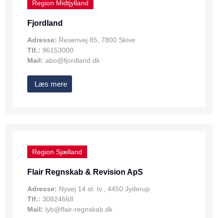
Region Midtjylland
Fjordland
Adresse:
Resenvej 85, 7800 Skive
Tlf.:
96153000
Mail:
abo@fjordland.dk
Læs mere
Region Sjælland
Flair Regnskab & Revision ApS
Adresse:
Nyvej 14 st. tv., 4450 Jyderup
Tlf.:
30824668
Mail:
lyb@flair-regnskab.dk