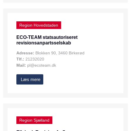
Region Hovedstaden
ECO-TEAM statsautoriseret
revisionsanpartsselskab
Adresse:
Blokken 90, 3460 Birkerød
Tlf.:
21232020
Mail:
pl@ecoteam.dk
Læs mere
Region Sjælland