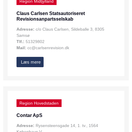
Region Midtjylland
Claus Carlsen Statsautoriseret
Revisionsanpartsselskab
Adresse:
c/o Claus Carlsen, Sildeballe 3, 8305
Samsø
Tlf.:
51329802
Mail:
cc@carlsenrevision.dk
Læs mere
Region Hovedstaden
Contar ApS
Adresse:
Rysensteensgade 14, 1. tv., 1564
København V