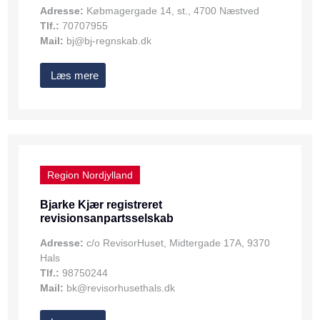
Adresse:
Købmagergade 14, st., 4700 Næstved
Tlf.:
70707955
Mail:
bj@bj-regnskab.dk
Læs mere
Region Nordjylland
Bjarke Kjær registreret
revisionsanpartsselskab
Adresse:
c/o RevisorHuset, Midtergade 17A, 9370
Hals
Tlf.:
98750244
Mail:
bk@revisorhusethals.dk