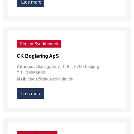
Læs mere
Region Syddanmark
CK Bogføring ApS
Adresse:
Skolegade 7, 1. th., 6700 Esbjerg
Tlf.:
28558662
Mail:
claus@clauskokholm.dk
Læs mere