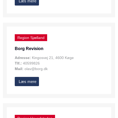
Læs mere
Region Sjælland
Borg Revision
Adresse:
Kingosvej 21, 4600 Køge
Tlf.:
40599826
Mail:
olav@borg.dk
Læs mere