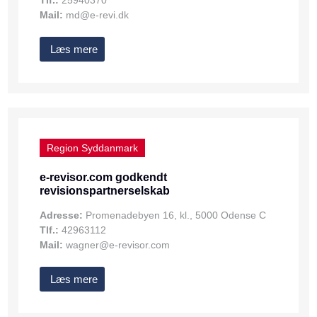
Tlf.:
25940370
Mail:
md@e-revi.dk
Læs mere
Region Syddanmark
e-revisor.com godkendt
revisionspartnerselskab
Adresse:
Promenadebyen 16, kl., 5000 Odense C
Tlf.:
42963112
Mail:
wagner@e-revisor.com
Læs mere