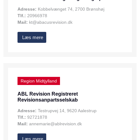
Adresse:
Kobbelvænget 74, 2700 Brønshøj
Tlf.:
20966978
Mail:
kt@abacusrevision.dk
Læs mere
Region Midtjylland
ABL Revision Registreret
Revisionsanpartsselskab
Adresse:
Testrupvej 14, 9620 Aalestrup
Tlf.:
92721878
Mail:
annemarie@ablrevision.dk
Læs mere