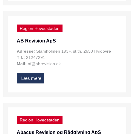
Region Hovedstaden
AB Revision ApS
Adresse:
Stamholmen 193F, st.th, 2650 Hvidovre
Tlf.:
21247291
Mail:
af@abrevision.dk
Læs mere
Region Hovedstaden
Abacus Revision og Rådgivning ApS