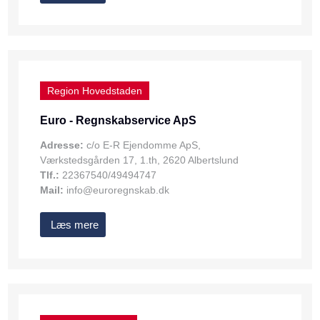
Region Hovedstaden
Euro - Regnskabservice ApS
Adresse:
c/o E-R Ejendomme ApS,
Værkstedsgården 17, 1.th, 2620 Albertslund
Tlf.:
22367540/49494747
Mail:
info@euroregnskab.dk
Læs mere