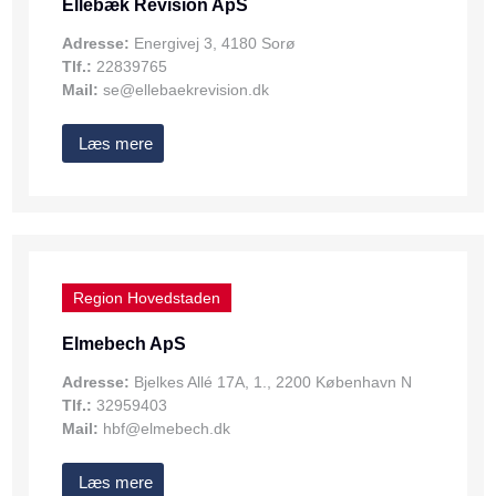
Ellebæk Revision ApS
Adresse:
Energivej 3, 4180 Sorø
Tlf.:
22839765
Mail:
se@ellebaekrevision.dk
Læs mere
Region Hovedstaden
Elmebech ApS
Adresse:
Bjelkes Allé 17A, 1., 2200 København N
Tlf.:
32959403
Mail:
hbf@elmebech.dk
Læs mere