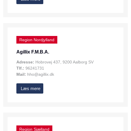
Region Nordjylland
Agillix F.M.B.A.
Adresse:
Hobrovej 437, 9200 Aalborg SV
Tlf.:
96241731
Mail:
hho@agillix.dk
Læs mere
Region Sjælland