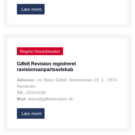
Læs mere
Region Hovedstaden
Gilfelt Revision registreret
ravisionsanpartsselskab
Adresse:
c/o Steen Gilfelt, Slotsmarken 18, 2., 2970
Hørsholm
Tlf.:
20310248
Mail:
steen@gilfeltrevision.dk
Læs mere