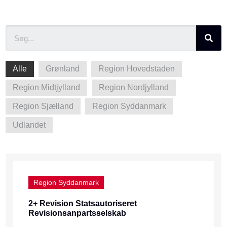
Alle
Grønland
Region Hovedstaden
Region Midtjylland
Region Nordjylland
Region Sjælland
Region Syddanmark
Udlandet
Region Syddanmark
2+ Revision Statsautoriseret
Revisionsanpartsselskab