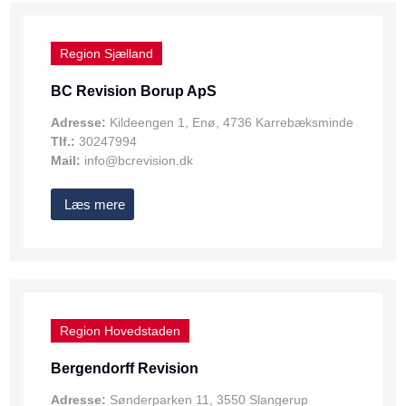
Region Sjælland
BC Revision Borup ApS
Adresse:
Kildeengen 1, Enø, 4736 Karrebæksminde
Tlf.:
30247994
Mail:
info@bcrevision.dk
Læs mere
Region Hovedstaden
Bergendorff Revision
Adresse:
Sønderparken 11, 3550 Slangerup