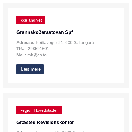
Ikke angivet
Grannskoðarastovan Spf
Adresse:
Heiðavegur 31, 600 Saltangará
Tlf.:
+298591601
Mail:
mh@gs.fo
Læs mere
Region Hovedstaden
Græsted Revisionskontor