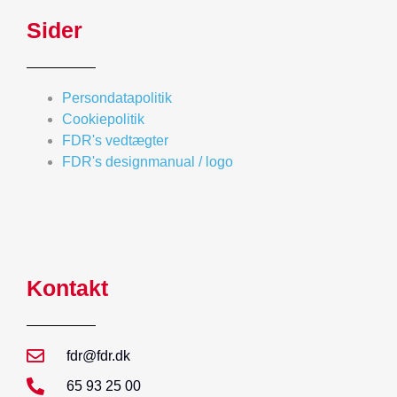
Sider
Persondatapolitik
Cookiepolitik
FDR's vedtægter
FDR's designmanual / logo
Kontakt
fdr@fdr.dk
65 93 25 00