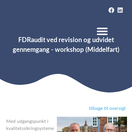
FDRaudit ved revision og udvidet
gennemgang - workshop (Middelfart)
tilbage til oversigt
Med udgangspunkt i
kvalitetssikringsysteme