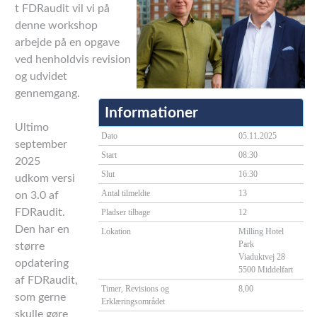
t FDRaudit vil vi på
denne workshop
arbejde på en opgave
ved henholdvis revision
og udvidet
gennemgang.
Informationer
Ultimo
Dato
05.11.2025
september
Start
08:30
2025
Slut
16:30
udkom versi
Antal tilmeldte
13
on 3.0 af
FDRaudit.
Pladser tilbage
12
Den har en
Lokation
Milling Hotel
Park
større
Viaduktvej 28
opdatering
5500 Middelfart
af FDRaudit,
Timer, Revisions og
8,00
som gerne
Erklæringsområdet
skulle gøre